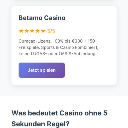
Betamo Casino
★★★★★ 5/5
Curaçao-Lizenz, 100% bis €300 + 150
Freispiele. Sports & Casino kombiniert,
keine LUGAS- oder OASIS-Anbindung.
Jetzt spielen
Was bedeutet Casino ohne 5
Sekunden Regel?