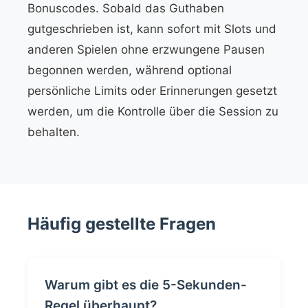
Bonuscodes. Sobald das Guthaben
gutgeschrieben ist, kann sofort mit Slots und
anderen Spielen ohne erzwungene Pausen
begonnen werden, während optional
persönliche Limits oder Erinnerungen gesetzt
werden, um die Kontrolle über die Session zu
behalten.
Häufig gestellte Fragen
Warum gibt es die 5-Sekunden-
Regel überhaupt?