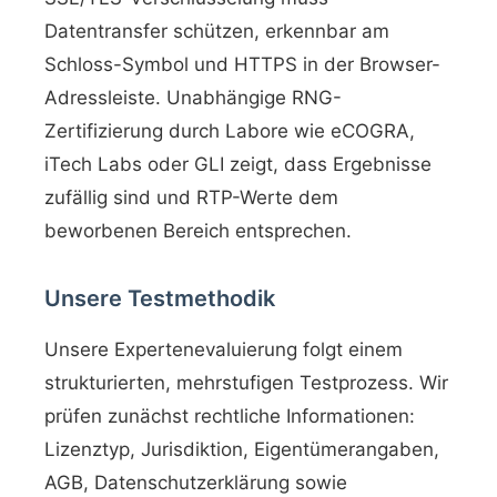
Datentransfer schützen, erkennbar am
Schloss-Symbol und HTTPS in der Browser-
Adressleiste. Unabhängige RNG-
Zertifizierung durch Labore wie eCOGRA,
iTech Labs oder GLI zeigt, dass Ergebnisse
zufällig sind und RTP-Werte dem
beworbenen Bereich entsprechen.
Unsere Testmethodik
Unsere Expertenevaluierung folgt einem
strukturierten, mehrstufigen Testprozess. Wir
prüfen zunächst rechtliche Informationen:
Lizenztyp, Jurisdiktion, Eigentümerangaben,
AGB, Datenschutzerklärung sowie