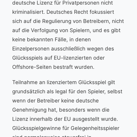
deutsche Lizenz für Privatpersonen nicht
kriminalisiert. Deutsches Recht fokussiert
sich auf die Regulierung von Betreibern, nicht
auf die Verfolgung von Spielern, und es gibt
keine bekannten Fälle, in denen
Einzelpersonen ausschließlich wegen des
Glücksspiels auf EU-lizenzierten oder
Offshore-Seiten bestraft wurden.
Teilnahme an lizenziertem Glücksspiel gilt
grundsätzlich als legal für den Spieler, selbst
wenn der Betreiber keine deutsche
Genehmigung hat, besonders wenn die
Lizenz innerhalb der EU ausgestellt wurde.
Glücksspielgewinne für Gelegenheitsspieler