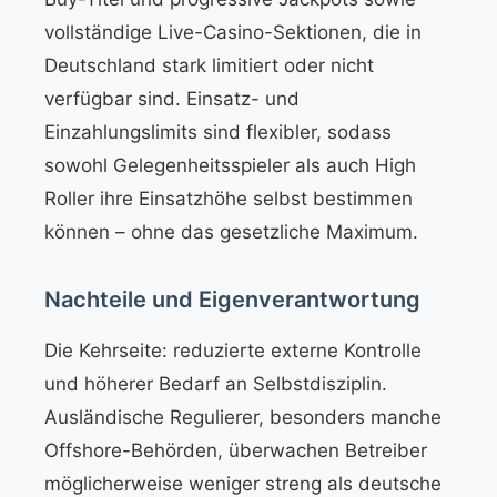
vollständige Live-Casino-Sektionen, die in
Deutschland stark limitiert oder nicht
verfügbar sind. Einsatz- und
Einzahlungslimits sind flexibler, sodass
sowohl Gelegenheitsspieler als auch High
Roller ihre Einsatzhöhe selbst bestimmen
können – ohne das gesetzliche Maximum.
Nachteile und Eigenverantwortung
Die Kehrseite: reduzierte externe Kontrolle
und höherer Bedarf an Selbstdisziplin.
Ausländische Regulierer, besonders manche
Offshore-Behörden, überwachen Betreiber
möglicherweise weniger streng als deutsche