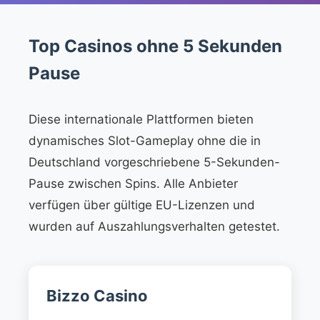
Top Casinos ohne 5 Sekunden
Pause
Diese internationale Plattformen bieten
dynamisches Slot-Gameplay ohne die in
Deutschland vorgeschriebene 5-Sekunden-
Pause zwischen Spins. Alle Anbieter
verfügen über gültige EU-Lizenzen und
wurden auf Auszahlungsverhalten getestet.
Bizzo Casino