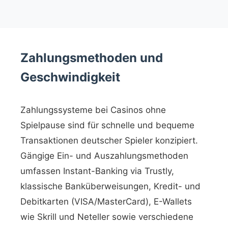
Zahlungsmethoden und
Geschwindigkeit
Zahlungssysteme bei Casinos ohne
Spielpause sind für schnelle und bequeme
Transaktionen deutscher Spieler konzipiert.
Gängige Ein- und Auszahlungsmethoden
umfassen Instant-Banking via Trustly,
klassische Banküberweisungen, Kredit- und
Debitkarten (VISA/MasterCard), E-Wallets
wie Skrill und Neteller sowie verschiedene